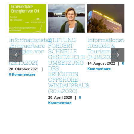
Informationstag
STIFTUNG
Informationsvera
Si
„Erneuerbare
FORDERT
„Testfeld &
Or
Energien vor
SCHNELLE
Tourismus“
Se
Ort“
GESETZLICHE
(14.08.2022)
Wa
(28.10.2021)
UMSETZUNG
/ 
14. August 2022
|
0
DES
Di
Kommentare
28. Oktober 2021
|
ERHÖHTEN
(1
0 Kommentare
OFFSHORE-
4. A
WINDAUSBAUS
Kom
(20.4.2020)
20. April 2020
|
0
Kommentare