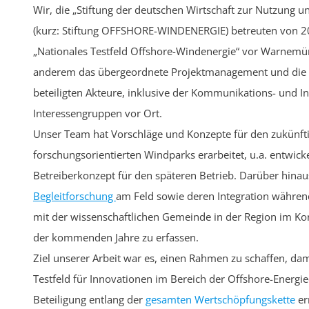
Wir, die „Stiftung der deutschen Wirtschaft zur Nutzung 
(kurz: Stiftung OFFSHORE-WINDENERGIE) betreuten von 20
„Nationales Testfeld Offshore-Windenergie“ vor Warnemü
anderem das übergeordnete Projektmanagement und die K
beteiligten Akteure, inklusive der Kommunikations- und I
Interessengruppen vor Ort.
Unser Team hat Vorschläge und Konzepte für den zukünfti
forschungsorientierten Windparks erarbeitet, u.a. entwick
Betreiberkonzept für den späteren Betrieb. Darüber hinaus
Begleitforschung
am Feld sowie deren Integration während
mit der wissenschaftlichen Gemeinde in der Region im K
der kommenden Jahre zu erfassen.
Ziel unserer Arbeit war es, einen Rahmen zu schaffen, d
Testfeld für Innovationen im Bereich der Offshore-Energi
Beteiligung entlang der
gesamten
Wertschöpfungskette
er