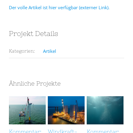
Der volle Artikel ist hier verfügbar (externer Link).
Projekt Details
Artikel
Kategorien:
Ähnliche Projekte
Kommentar:
Windkraft-
Kommentar:
In