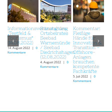
formationsveranstaltung
Sitzung des
Kommentar:
Kommen
estfeld &
Ortsbeirates
Fleißige
Innovat
ourismus“
Seebad
Hände für
für die
4.08.2022)
Warnemünde
Innovation &
Offshor
/ Seebad
Transition –
Windene
 August 2022
|
0
Diedrichshagen
Offshore-
– Gester
mmentare
(12.08.2022)
Anlagen
heute u
brauchen
morgen
4. August 2022
|
0
kompetente
Kommentare
21. Septemb
Fachkräfte
|
0 Komme
5. Juli 2022
|
0
Kommentare