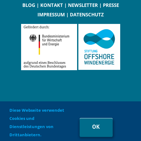
WILLKOMMEN
|
WARUM HIER?
|
WIR
|
PARTNER
|
BLOG
|
KONTAKT
|
NEWSLETTER
|
PRESSE
IMPRESSUM
|
DATENSCHUTZ
Diese Webseite verwendet
Cookies und
Nationales Testfeld Offshore-Windenergie 2019 - 2023 | Ein
OK
Dienstleistungen von
Projekt der
Stiftung OFFSHORE-WINDENERGIE
Drittanbietern.