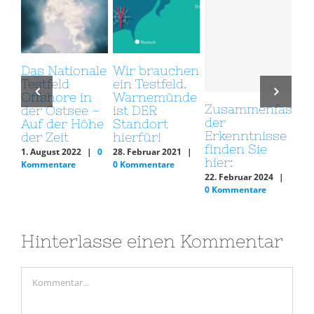
ir brauchen
Innovation
Fleißig
in Testfeld.
für die
Hände 
arnemünde
Offshore-
Innova
Zusammenfassung
st DER
Windenergie
und
der
tandort
– Gestern,
Transit
Erkenntnisse
ierfür!
heute und
Installa
finden Sie
morgen
Wartun
8. Februar 2021
|
hier:
Betrieb
 Kommentare
21. September 2022
Offsho
22. Februar 2024
|
|
0 Kommentare
Windkr
0 Kommentare
brauch
kompet
Fachkrä
22. August
Kommenta
Hinterlasse einen Kommentar
Kommentar